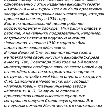
одновременно с этим изданием выходили газеты
«В атаку» и «На штурм». Все они были предтечами
заводской многотиражки «Магнезитовец», которая
пришла им на смену в 1934 году.
Вести из подразделений писали рабочие
корреспонденты — рабкоры. Ими были и рядовые
рабочие, и начальники подразделений, например,
встречаются статьи за подписью Михаила
Чекасинова, в начале 1930-х годов он был
директором завода «Магнезит».
В годы Великой Отечественной войны газета
не прекратила своей миссии и выходила 1-2 раза
в месяц. Так, 3 сентября 1943 года на 1-й полосе
многотиражка сообщила важную весть: новый вид
огнестойкого магнезитохромитового кирпича
отгружен потребителю! Месяц спустя, в театре им.
С. М. Цвиллинга в Челябинске, как сообщал
«Магнезитовец», главный инженер завода
«Магнезит» А. П. Панарин за освоение
производства новых высокоогнеупорных
материалов получил Сталинскую премию. Эти
огнеупоры помогли Магнитке лить в мартеновских