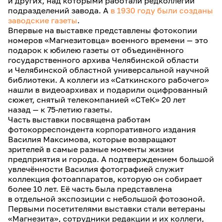
и других, над которыми работали редколлегии
подразделений завода. А
в 1930 году были созданы
заводские газеты
.
Впервые на выставке представлены фотокопии
номеров «Магнезитовца» военного времени — это
подарок к юбилею газеты от объединённого
государственного архива Челябинской области
и Челябинской областной универсальной научной
библиотеки. А коллеги из «Саткинского рабочего»
нашли в видеоархивах и подарили оцифрованный
сюжет, снятый телекомпанией «СТеК» 20 лет
назад — к 75-летию газеты.
Часть выставки посвящена работам
фотокорреспондента корпоративного издания
Василия Максимова, которые возвращают
зрителей в самые разные моменты жизни
предприятия и города. А подтверждением большой
увлечённости Василия фотографией служит
коллекция фотоаппаратов, которую он собирает
более 10 лет. Её часть была представлена
в отдельной экспозиции с небольшой фотозоной.
Первыми посетителями выставки стали ветераны
«Магнезита», сотрудники редакции и их коллеги,