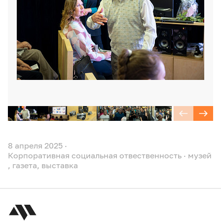
8 апреля 2025
·
Корпоративная социальная отвественность
·
музей
,
газета
,
выставка