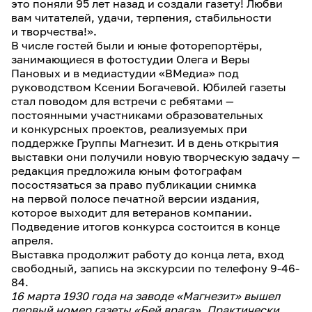
это поняли 95 лет назад и создали газету! Любви
вам читателей, удачи, терпения, стабильности
и творчества!».
В числе гостей были и юные фоторепортёры,
занимающиеся в фотостудии Олега и Веры
Пановых и в медиастудии «ВМедиа» под
руководством Ксении Богачевой. Юбилей газеты
стал поводом для встречи с ребятами —
постоянными участниками образовательных
и конкурсных проектов, реализуемых при
поддержке Группы Магнезит. И в день открытия
выставки они получили новую творческую задачу —
редакция предложила юным фотографам
посостязаться за право публикации снимка
на первой полосе печатной версии издания,
которое выходит для ветеранов компании.
Подведение итогов конкурса состоится в конце
апреля.
Выставка продолжит работу до конца лета, вход
свободный, запись на экскурсии по телефону 9-46-
84.
16 марта 1930 года на заводе «Магнезит» вышел
первый номер газеты «Бей врага». Практически