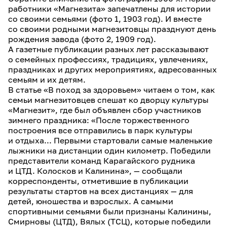
работники «Магнезита» запечатлены для истории
со своими семьями (фото 1, 1903 год). И вместе
со своими родными магнезитовцы празднуют день
рождения завода (фото 2, 1909 год).
А газетные публикации разных лет рассказывают
о семейных профессиях, традициях, увлечениях,
праздниках и других мероприятиях, адресованных
семьям и их детям.
В статье «В поход за здоровьем» читаем о том, как
семьи магнезитовцев спешат ко дворцу культуры
«Магнезит», где был объявлен сбор участников
зимнего праздника: «После торжественного
построения все отправились в парк культуры
и отдыха... Первыми стартовали самые маленькие
лыжники на дистанции один километр. Победили
представители команд Карагайского рудника
и ЦТД. Колосков и Калинина», — сообщали
корреспонденты, отметившие в публикации
результаты стартов на всех дистанциях — для
детей, юношества и взрослых. А самыми
спортивными семьями были признаны Калинины,
Смирновы (ЦТД), Вялых (ТСЦ), которые победили