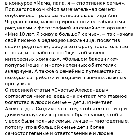
в конкурсе «Мама, папа, я — спортивная семья».
Под заголовком «Моя замечательная семья»
опубликован рассказ четвероклассницы Ани
Черданцевой, иллюстрированный её забавными
рисунками и фотографией из семейного архива:
«Мне 10 лет. Я живу в большой семье», — так начала
своё письмо в редакцию школьница, посвятив
своим родителям, бабушке и брату трогательные
строки, и не забыла сообщить об «очень
интересных хомяках», «большом баловнике»
попугае Кеше и многочисленных обитателях
аквариума. А также о семейных путешествиях,
походах за грибами и ягодами и зимних лыжных
прогулках.
С героиней статьи «Счастье Александры»
согласятся многие, ведь она считает, что главное
богатство в любой семье — дети. И мечтает
Александра Ситдикова о том, чтобы её сын и три
дочки «получили хорошее образование, чтобы
у всех были полные семьи, лучше — многодетные,
потому что в большой семье дети более
самостоятельные и ответственные и любые