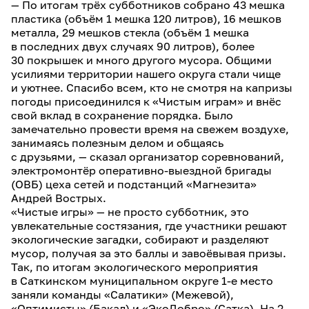
— По итогам трёх субботников собрано 43 мешка
пластика (объём 1 мешка 120 литров), 16 мешков
металла, 29 мешков стекла (объём 1 мешка
в последних двух случаях 90 литров), более
30 покрышек и много другого мусора. Общими
усилиями территории нашего округа стали чище
и уютнее. Спасибо всем, кто не смотря на капризы
погоды присоединился к «Чистым играм» и внёс
свой вклад в сохранение порядка. Было
замечательно провести время на свежем воздухе,
занимаясь полезным делом и общаясь
с друзьями, — сказал организатор соревнований,
электромонтёр оперативно-выездной бригады
(ОВБ) цеха сетей и подстанций «Магнезита»
Андрей Вострых.
«Чистые игры» — не просто субботник, это
увлекательные состязания, где участники решают
экологические загадки, собирают и разделяют
мусор, получая за это баллы и завоёвывая призы.
Так, по итогам экологического мероприятия
в Саткинском муниципальном округе 1-е место
заняли команды «Салатики» (Межевой),
«Оптимисты» (Бакал) и «ЭкоДобро» (Сатка). На 2-