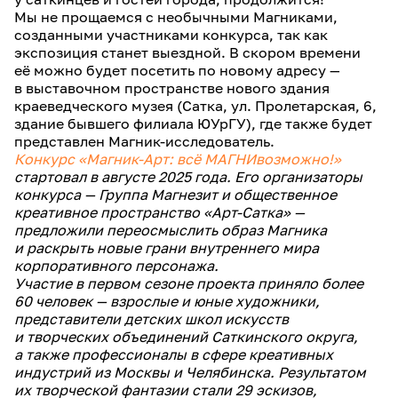
Мы не прощаемся с необычными Магниками,
созданными участниками конкурса, так как
экспозиция станет выездной. В скором времени
её можно будет посетить по новому адресу —
в выставочном пространстве нового здания
краеведческого музея (Сатка, ул. Пролетарская, 6,
здание бывшего филиала ЮУрГУ), где также будет
представлен Магник-исследователь.
Конкурс «Магник-Арт: всё МАГНИвозможно!»
стартовал в августе 2025 года. Его организаторы
конкурса — Группа Магнезит и общественное
креативное пространство «Арт-Сатка» —
предложили переосмыслить образ Магника
и раскрыть новые грани внутреннего мира
корпоративного персонажа.
Участие в первом сезоне проекта приняло более
60 человек — взрослые и юные художники,
представители детских школ искусств
и творческих объединений Саткинского округа,
а также профессионалы в сфере креативных
индустрий из Москвы и Челябинска. Результатом
их творческой фантазии стали 29 эскизов,