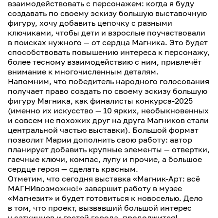
взаимодействовать с персонажем: когда я буду
создавать по своему эскизу большую выставочную
фигуру, хочу добавить цепочку с разными
ключиками, чтобы дети и взрослые поучаствовали
в поисках нужного — от сердца Магника. Это будет
способствовать повышению интереса к персонажу,
более тесному взаимодействию с ним, привлечёт
внимание к многочисленным деталям.
Напомним, что победитель народного голосования
получает право создать по своему эскизу большую
фигуру Магника, как финалисты конкурса-2025
(именно их искусство — 10 ярких, необыкновенных
и совсем не похожих друг на друга Магников стали
центральной частью выставки). Большой формат
позволит Марии дополнить свою работу: автор
планирует добавить крупные элементы — отвертки,
гаечные ключи, компас, лупу и прочие, а большое
сердце героя — сделать красным.
Отметим, что сегодня выставка «Магник-Арт: всё
МАГНИвозможно!» завершит работу в музее
«Магнезит» и будет готовиться к новоселью. Дело
в том, что проект, вызвавший большой интерес
у саткинцев и гостей города, продолжится!