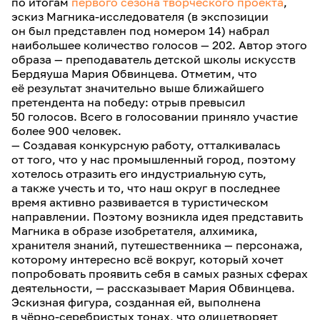
по итогам
первого сезона творческого проекта
,
эскиз Магника-исследователя (в экспозиции
он был представлен под номером 14) набрал
наибольшее количество голосов — 202. Автор этого
образа — преподаватель детской школы искусств
Бердяуша Мария Обвинцева. Отметим, что
её результат значительно выше ближайшего
претендента на победу: отрыв превысил
50 голосов. Всего в голосовании приняло участие
более 900 человек.
— Создавая конкурсную работу, отталкивалась
от того, что у нас промышленный город, поэтому
хотелось отразить его индустриальную суть,
а также учесть и то, что наш округ в последнее
время активно развивается в туристическом
направлении. Поэтому возникла идея представить
Магника в образе изобретателя, алхимика,
хранителя знаний, путешественника — персонажа,
которому интересно всё вокруг, который хочет
попробовать проявить себя в самых разных сферах
деятельности, — рассказывает Мария Обвинцева.
Эскизная фигура, созданная ей, выполнена
в чёрно-серебристых тонах, что олицетворяет