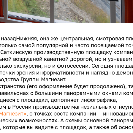
я назадНижняя, она же центральная, смотровая п
 только самой популярной и часто посещаемой то
 Саткинскую производственную площадку компа
ной воздушной канатной дорогой, но и узнаваем
лько экскурсии, но и фотосессии. Сегодня площа
 точки зрения информативности и наглядно демо
одства Группы Магнезит.
транство (его оформление будет продолжено), т
 павильонах с большими панорамными окнами ко
щиеся с площадки, дополняет инфографика,
ом в России производстве магнезиальных огнеуп
Магнезит»
, о точках роста компании — инноваци
ических возможностях. А схемы основной панора
, которые вы видите с площадок, а также об осн