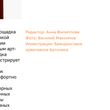
лощадка
Редактор: Анна Филиппова
чкой
Фото: Василий Максимов
нии
Иллюстрации: брендинговое
ым арт-
креативное Артоника
дка
нстрирует
ак
мфортно
орных
онных
мы
овных