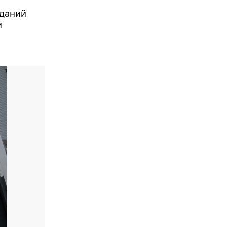
зданий
м