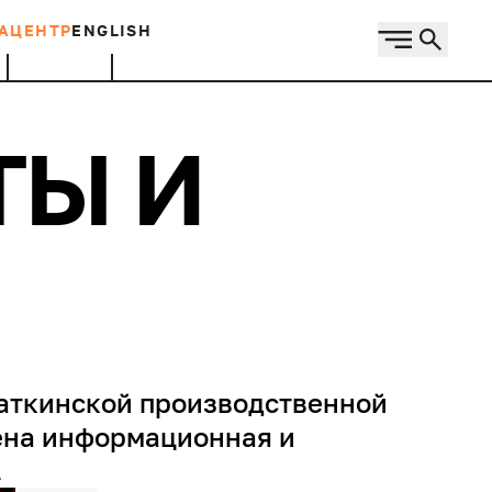
АЦЕНТР
ENGLISH
ТЫ И
аткинской производственной
оена информационная и
.