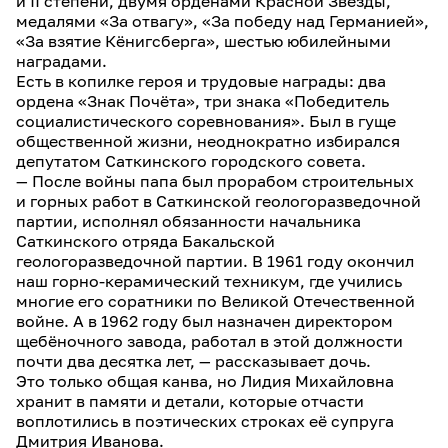
и II степени, двумя орденами Красной Звезды,
медалями «За отвагу», «За победу над Германией»,
«За взятие Кёнигсберга», шестью юбилейными
наградами.
Есть в копилке героя и трудовые награды: два
ордена «Знак Почёта», три знака «Победитель
социалистического соревнования». Был в гуще
общественной жизни, неоднократно избирался
депутатом Саткинского городского совета.
— После войны папа был прорабом строительных
и горных работ в Саткинской геологоразведочной
партии, исполнял обязанности начальника
Саткинского отряда Бакальской
геологоразведочной партии. В 1961 году окончил
наш горно-керамический техникум, где учились
многие его соратники по Великой Отечественной
войне. А в 1962 году был назначен директором
щебёночного завода, работал в этой должности
почти два десятка лет, — рассказывает дочь.
Это только общая канва, но Лидия Михайловна
хранит в памяти и детали, которые отчасти
воплотились в поэтических строках её супруга
Дмитрия Иванова.