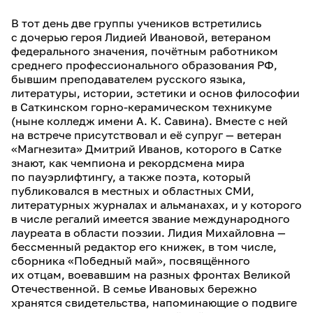
В тот день две группы учеников встретились
с дочерью героя Лидией Ивановой, ветераном
федерального значения, почётным работником
среднего профессионального образования РФ,
бывшим преподавателем русского языка,
литературы, истории, эстетики и основ философии
в Саткинском горно-керамическом техникуме
(ныне колледж имени А. К. Савина). Вместе с ней
на встрече присутствовал и её супруг — ветеран
«Магнезита» Дмитрий Иванов, которого в Сатке
знают, как чемпиона и рекордсмена мира
по пауэрлифтингу, а также поэта, который
публиковался в местных и областных СМИ,
литературных журналах и альманахах, и у которого
в числе регалий имеется звание международного
лауреата в области поэзии. Лидия Михайловна —
бессменный редактор его книжек, в том числе,
сборника «Победный май», посвящённого
их отцам, воевавшим на разных фронтах Великой
Отечественной. В семье Ивановых бережно
хранятся свидетельства, напоминающие о подвиге