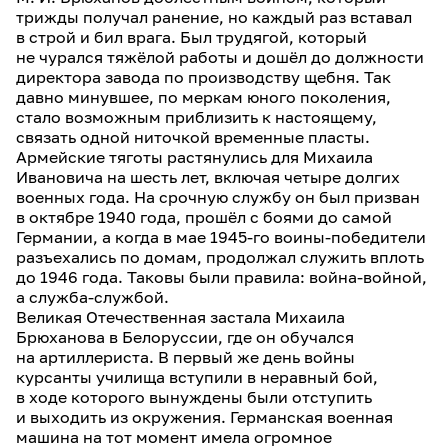
трижды получал ранение, но каждый раз вставал
в строй и бил врага. Был трудягой, который
не чурался тяжёлой работы и дошёл до должности
директора завода по производству щебня. Так
давно минувшее, по меркам юного поколения,
стало возможным приблизить к настоящему,
связать одной ниточкой временные пласты.
Армейские тяготы растянулись для Михаила
Ивановича на шесть лет, включая четыре долгих
военных года. На срочную службу он был призван
в октябре 1940 года, прошёл с боями до самой
Германии, а когда в мае 1945-го воины-победители
разъехались по домам, продолжал служить вплоть
до 1946 года. Таковы были правила: война-войной,
а служба-службой.
Великая Отечественная застала Михаила
Брюханова в Белоруссии, где он обучался
на артиллериста. В первый же день войны
курсанты училища вступили в неравный бой,
в ходе которого вынуждены были отступить
и выходить из окружения. Германская военная
машина на тот момент имела огромное