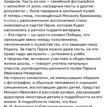
предков. Часть из них — семейный фотоальбом
с записями от руки, наградные листы и другие
документы — была передана в школьный музей.
И теперь стенд, посвящённый Михаилу Брюханову,
и стол с разложенными экспонатами стали
именоваться партой Героя, которая будет
напоминать о ратном подвиге ветерана.
— Эта парта — на просто символ Победы, это
связующее звено между поколениями,
напоминание о мужестве тех, кто защищал нашу
Родину. За парту Героя можно даже сесть, но это
право надо заслужить — успехами в учёбе
и творчестве, активным участием в общественной
жизни школы, — говорит учитель начальных
классов, руководитель школьного музея Лариса
Ивановна Назарова.
Не «просто символом», не мелькнувшим образом
с фотографии, а обычным человеком и хорошим
семьянином, воспитавшим двоих детей, предстал
Михаил Иванович в рассказе дочери, раскрывшей
аудитории некоторые детали и подробности из его
жизни. А подробности гласят, что был
М. И. Брюханов доблестным воином, который