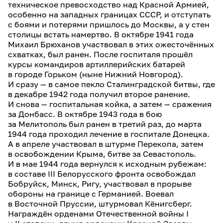
техническое превосходство над Красной Армией,
особенно на западных границах СССР, и отступать
с боями и потерями пришлось до Москвы, а у стен
столицы встать намертво. В октябре 1941 года
Михаил Брюханов участвовал в этих ожесточённых
схватках, был ранен. После госпиталя прошёл
курсы командиров артиллерийских батарей
в городе Горьком (ныне Нижний Новгород).
И сразу — в самое пекло Сталинградской битвы, где
в декабре 1942 года получил второе ранение.
И снова — госпитальная койка, а затем — сражения
за Донбасс. В октябре 1943 года в бою
за Мелитополь был ранен в третий раз, до марта
1944 года проходил лечение в госпитале Донецка.
А в апреле участвовал в штурме Перекопа, затем
в освобождении Крыма, битве за Севастополь.
И в мае 1944 года вернулся к исходным рубежам:
в составе III Белорусского фронта освобождал
Бобруйск, Минск, Ригу, участвовал в прорыве
обороны на границе с Германией. Воевал
в Восточной Пруссии, штурмовал Кёнигсберг.
Награждён орденами Отечественной войны I