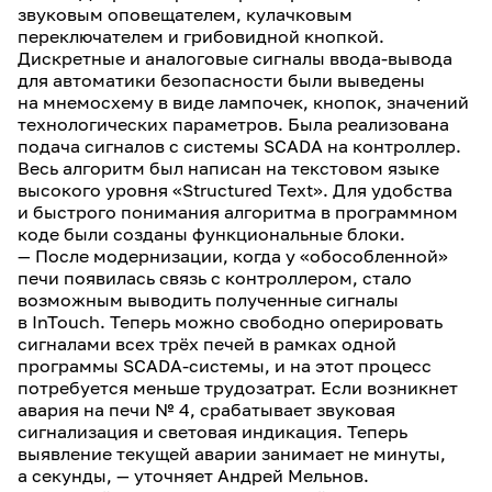
звуковым оповещателем, кулачковым
переключателем и грибовидной кнопкой.
Дискретные и аналоговые сигналы ввода-вывода
для автоматики безопасности были выведены
на мнемосхему в виде лампочек, кнопок, значений
технологических параметров. Была реализована
подача сигналов с системы SCADA на контроллер.
Весь алгоритм был написан на текстовом языке
высокого уровня «Structured Text». Для удобства
и быстрого понимания алгоритма в программном
коде были созданы функциональные блоки.
— После модернизации, когда у «обособленной»
печи появилась связь с контроллером, стало
возможным выводить полученные сигналы
в InTouch. Теперь можно свободно оперировать
сигналами всех трёх печей в рамках одной
программы SCADA-системы, и на этот процесс
потребуется меньше трудозатрат. Если возникнет
авария на печи № 4, срабатывает звуковая
сигнализация и световая индикация. Теперь
выявление текущей аварии занимает не минуты,
а секунды, — уточняет Андрей Мельнов.