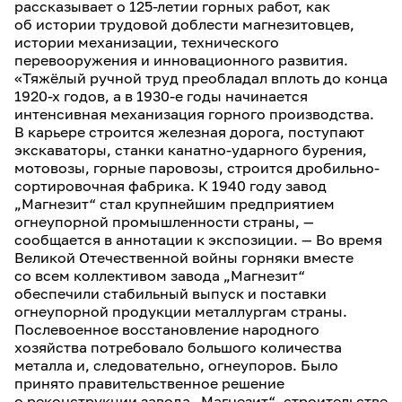
рассказывает о 125-летии горных работ, как
об истории трудовой доблести магнезитовцев,
истории механизации, технического
перевооружения и инновационного развития.
«Тяжёлый ручной труд преобладал вплоть до конца
1920-х годов, а в 1930-е годы начинается
интенсивная механизация горного производства.
В карьере строится железная дорога, поступают
экскаваторы, станки канатно-ударного бурения,
мотовозы, горные паровозы, строится дробильно-
сортировочная фабрика. К 1940 году завод
„Магнезит“ стал крупнейшим предприятием
огнеупорной промышленности страны, —
сообщается в аннотации к экспозиции. — Во время
Великой Отечественной войны горняки вместе
со всем коллективом завода „Магнезит“
обеспечили стабильный выпуск и поставки
огнеупорной продукции металлургам страны.
Послевоенное восстановление народного
хозяйства потребовало большого количества
металла и, следовательно, огнеупоров. Было
принято правительственное решение
о реконструкции завода „Магнезит“, строительстве