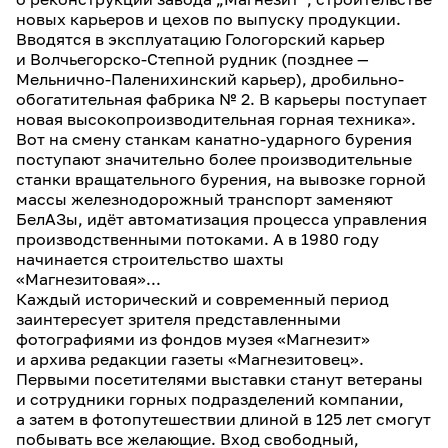
новых карьеров и цехов по выпуску продукции.
Вводятся в эксплуатацию Гологорский карьер
и Волчьегорско-Степной рудник (позднее —
Мельнично-Паленихинский карьер), дробильно-
обогатительная фабрика № 2. В карьеры поступает
новая высокопроизводительная горная техника».
Вот на смену станкам канатно-ударного бурения
поступают значительно более производительные
станки вращательного бурения, на вывозке горной
массы железнодорожный транспорт заменяют
БелАЗы, идёт автоматизация процесса управления
производственными потоками. А в 1980 году
начинается строительство шахты
«Магнезитовая»...
Каждый исторический и современный период
заинтересует зрителя представленными
фотографиями из фондов музея «Магнезит»
и архива редакции газеты «Магнезитовец».
Первыми посетителями выставки станут ветераны
и сотрудники горных подразделений компании,
а затем в фотопутешествии длиной в 125 лет смогут
побывать все желающие. Вход свободный,