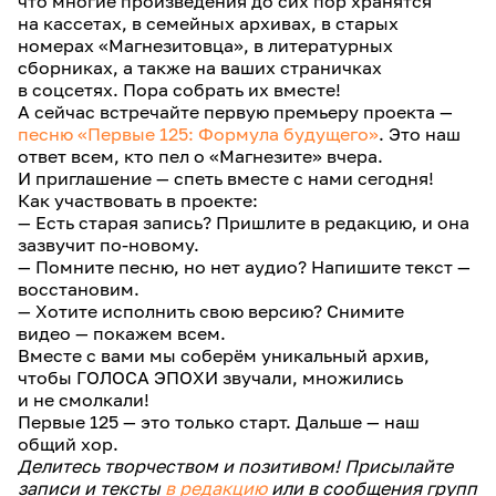
что многие произведения до сих пор хранятся
на кассетах, в семейных архивах, в старых
номерах «Магнезитовца», в литературных
сборниках, а также на ваших страничках
в соцсетях. Пора собрать их вместе!
А сейчас встречайте первую премьеру проекта —
песню «Первые 125: Формула будущего»
. Это наш
ответ всем, кто пел о «Магнезите» вчера.
И приглашение — спеть вместе с нами сегодня!
Как участвовать в проекте:
— Есть старая запись? Пришлите в редакцию, и она
зазвучит по-новому.
— Помните песню, но нет аудио? Напишите текст —
восстановим.
— Хотите исполнить свою версию? Снимите
видео — покажем всем.
Вместе с вами мы соберём уникальный архив,
чтобы ГОЛОСА ЭПОХИ звучали, множились
и не смолкали!
Первые 125 — это только старт. Дальше — наш
общий хор.
Делитесь творчеством и позитивом! Присылайте
записи и тексты
в редакцию
или в сообщения групп