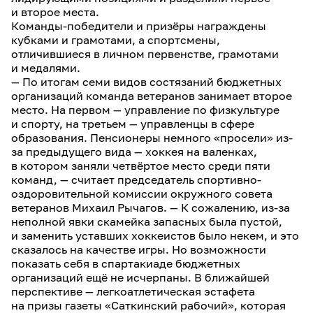
и второе места.
Команды-победители и призёры награждены
кубками и грамотами, а спортсмены,
отличившиеся в личном первенстве, грамотами
и медалями.
— По итогам семи видов состязаний бюджетных
организаций команда ветеранов занимает второе
место. На первом — управление по физкультуре
и спорту, на третьем — управленцы в сфере
образования. Пенсионеры немного «просели» из-
за предыдущего вида — хоккея на валенках,
в котором заняли четвёртое место среди пяти
команд, — считает председатель спортивно-
оздоровительной комиссии окружного совета
ветеранов Михаил Рычагов. — К сожалению, из-за
неполной явки скамейка запасных была пустой,
и заменить уставших хоккеистов было некем, и это
сказалось на качестве игры. Но возможности
показать себя в спартакиаде бюджетных
организаций ещё не исчерпаны. В ближайшей
перспективе — легкоатлетическая эстафета
на призы газеты «Саткинский рабочий», которая