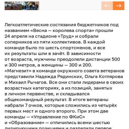
Легкоатлетические состязания бюджетников под
названием «Весна — королева спорта» прошли
24 апреля на стадионе «Труд» и собрали
соперников из пяти коллективов. В каждой
команде было по шесть спортсменов, и все
их результаты шли в зачёт. В зависимости
от возраста, мужчины преодолели дистанции 500
и 300 метров, а женщины — 300 и 200.
«Магнезит» в команде окружного совета ветеранов
представили Надежда Рядинских, Ольга Котлярова
и Михаил Рычагов. Все они стали лидерами в своих
возрастных категориях, а из позиций, занятых
в личном первенстве, и складывался
общекомандный результат. В итоге ветераны
набрали 7 очков, которые сложились из четырёх
первых мест и одного второго. При этом две
команды — «Управление по ФКиС»
и «Образование» — отличились всеми шестью
лидирующими позициями и разделили первое