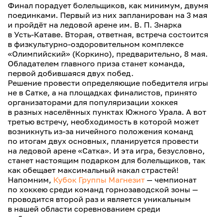
Финал порадует болельщиков, как минимум, двумя
поединками. Первый из них запланирован на 3 мая
и пройдёт на ледовой арене им. В. П. Знарка
в Усть-Катаве. Вторая, ответная, встреча состоится
в физкультурно-оздоровительном комплексе
«Олимпийский» (Коркино), предварительно, 8 мая.
Обладателем главного приза станет команда,
первой добившаяся двух побед.
Решение провести определяющие победителя игры
не в Сатке, а на площадках финалистов, принято
организаторами для популяризации хоккея
в разных населённых пунктах Южного Урала. А вот
третью встречу, необходимость в которой может
возникнуть из-за ничейного положения команд
по итогам двух основных, планируется провести
на ледовой арене «Сатка». И эта игра, безусловно,
станет настоящим подарком для болельщиков, так
как обещает максимальный накал страстей!
Напомним,
Кубок Группы Магнезит
— чемпионат
по хоккею среди команд горнозаводской зоны —
проводится второй раз и является уникальным
в нашей области соревнованием среди