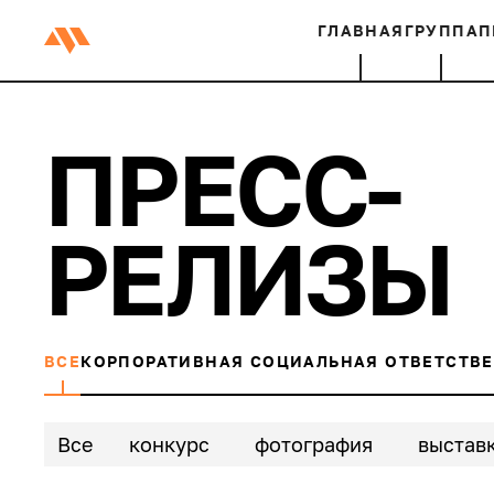
ГЛАВНАЯ
ГРУППА
П
ПРЕСС-
РЕЛИЗЫ
ВСЕ
КОРПОРАТИВНАЯ СОЦИАЛЬНАЯ ОТВЕТСТВ
Все
конкурс
фотография
выстав
профориентация
рспп
исскуство
пр