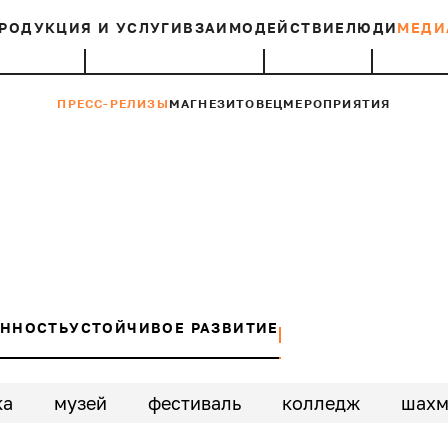
РОДУКЦИЯ И УСЛУГИ
ВЗАИМОДЕЙСТВИЕ
ЛЮДИ
МЕДИ
ПРЕСС-РЕЛИЗЫ
МАГНЕЗИТОВЕЦ
МЕРОПРИЯТИЯ
ЕННОСТЬ
УСТОЙЧИВОЕ РАЗВИТИЕ
ка
музей
фестиваль
колледж
шахм
едставительство
ЦФА
деревья
грант
фо