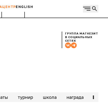
АЦЕНТР
ENGLISH
ГРУППА МАГНЕЗИТ
В СОЦИАЛЬНЫХ
СЕТЯХ
аты
турнир
школа
награда
рум
искусство
туризм
студенты