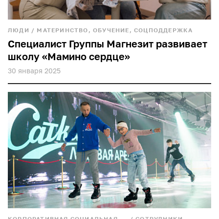
футбол
культура
ЛЮДИ
/
МАТЕРИНСТВО, ОБУЧЕНИЕ, СОЦПОДДЕРЖКА
Специалист Группы Магнезит развивает
промплощадка
школу «Мамино сердце»
дизайн
30 января 2025
собрание
благотворительность
спектакль
наставник
видео
детство
стипендиат
КОРПОРАТИВНАЯ СОЦИАЛЬНАЯ
/
СОТРУДНИКИ,