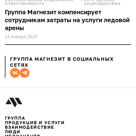
конференция
ОТВЕСТВЕННОСТЬ
СОЦПОДДЕРЖКА
Группа Магнезит компенсирует
сотрудники
сотрудникам затраты на услуги ледовой
туризм
арены
14 января 2025
студенты
производство
ГРУППА МАГНЕЗИТ В СОЦИАЛЬНЫХ
концерт
СЕТЯХ
лекции
кино
профориентация
школа
ГРУППА
турнир
ПРОДУКЦИЯ И УСЛУГИ
ВЗАИМОДЕЙСТВИЕ
ЛЮДИ
шахматы