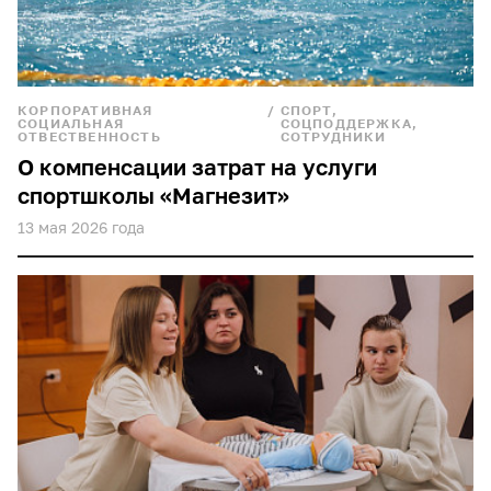
игра
лекция
ходьба
КОРПОРАТИВНАЯ
/
СПОРТ,
СОЦИАЛЬНАЯ
СОЦПОДДЕРЖКА,
ОТВЕСТВЕННОСТЬ
СОТРУДНИКИ
культурное наследие
О компенсации затрат на услуги
спортшколы «Магнезит»
деревья
13 мая 2026 года
книга
встреча
магник
династия
озеленение
театр