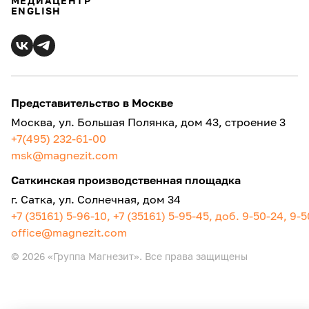
МЕДИАЦЕНТР
ENGLISH
газета
соревнования
музей
Представительство в Москве
праздники
Москва, ул. Большая Полянка, дом 43, строение 3
фотография
+7(495) 232-61-00
msk@magnezit.com
история
Саткинская производственная площадка
г. Сатка, ул. Солнечная, дом 34
+7 (35161) 5-96-10, +7 (35161) 5-95-45, доб. 9-50-24, 9-
office@magnezit.com
© 2026 «Группа Магнезит». Все права защищены