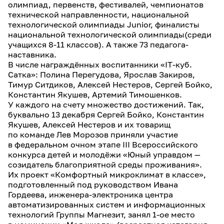
олимпиад, первенств, фестивалей, чемпионатов
технической направленности, национальной
технологической олимпиады Junior, финалисты
национальной технологической олимпиады(среди
учащихся 8-11 классов). А также 73 педагога-
наставника.
В числе награждённых воспитанники «IT-куб.
Сатка»: Полина Перегудова, Ярослав Закиров,
Тимур Ситдиков, Алексей Нестеров, Сергей Бойко,
Константин Якушев, Артемий Тимошенков.
У каждого на счету множество достижений. Так,
буквально 13 декабря Сергей Бойко, Константин
Якушев, Алексей Нестеров и их товарищ
по команде Лев Морозов приняли участие
в федеральном очном этапе III Всероссийского
конкурса детей и молодёжи «Юный управдом —
созидатель благоприятной среды проживания».
Их проект «Комфортный микроклимат в классе»,
подготовленный под руководством Ивана
Гордеева, инженера-электроника центра
автоматизированных систем и информационных
технологий Группы Магнезит, занял 1-ое место