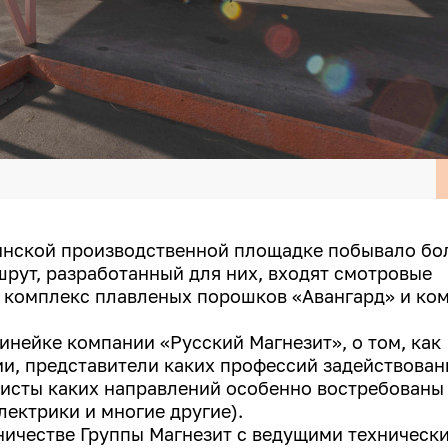
кинской производственной площадке побывало бо
рут, разработанный для них, входят смотровые
, комплекс плавленых порошков «Авангард» и ко
инейке компании «Русский Магнезит», о том, как
ии, представители каких профессий задействова
листы каких направлений особенно востребованы
лектрики и многие другие).
дничестве Группы Магнезит с ведущими техническ