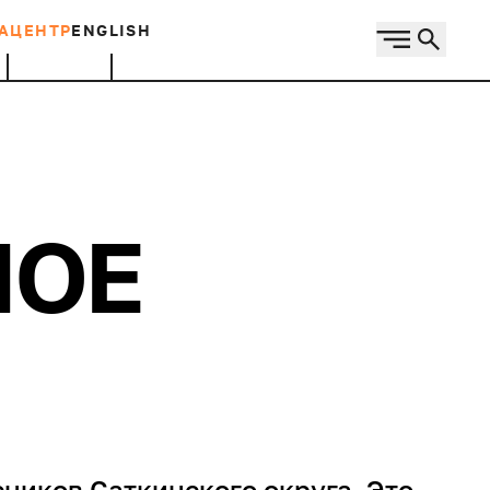
АЦЕНТР
ENGLISH
НОЕ
сников Саткинского округа. Это