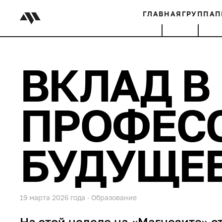
ГЛАВНАЯ
ГРУППА
П
ВКЛАД В
ПРОФЕС
БУДУЩЕ
19 марта 2026 года
·
Образование
На этой неделе на «Магнезите» с