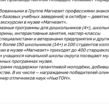
ебованными в Группе Магнезит профессиями знако
и базовых учебных заведений; в октябре — девяти
кскурсии в музее «Магнезит».
разные программы для дошкольников (4+), школь
орины, интерактивные занятия, мастер-классы
специалистами и ветеранами предприятия и други
более 150 школьников (14+) и 100 студентов кол
сии в музее «Магнезит» приходят до 400 старшекл
 и учащихся начальной школы округа посещают му
онных программах музея.
ограмм поддержки талантливой молодёжи, добивш
естве. В их числе — награждение победителей оли
рнир отличников наук «НьюТОН».