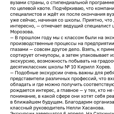
вузами страны, о стипендиальной программе
по целевой квоте. Подчёркиваю, что компан
специалистов и ждёт их после окончания вуз
уже сейчас, начиная со школы. Приятно, что
интересно, — отмечает ведущий специалист 
Морозова.
— В прошлом году мы с классом были на экск
производственные процессы на предприятии 
глазами — совсем другое дело. Взять, к при
сортирует огнеупоры, а затем упаковывает и
экскурсию, возможность побывать на градо
десятиклассник школы № 10 Кирилл Хорев.
— Подобные экскурсии очень важны для ребя
представители различных профессий, что вх
обладать и где можно получить соответству
рождается интерес, а главное — у тех, кто 
понимание, в какой сфере они хотят себя ре
в ближайшем будущем. Благодарим организа
классный руководитель Нелли Хасанова.
Экскурсии завершатся 6 апреля. На Саткин