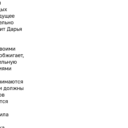
я
дых
удущее
тельно
ит Дарья
своими
обжигает,
тельную
иями
анимаются
ни должны
ов
тся
ила
ка