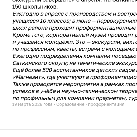
150 школьников.
Ежегодно в апреле с производством и востр
учащиеся 10 классов; в июне — первокурсник
школ района проходят профориентационные э
Кроме того, корпоративный музей проводит 
и учащейся молодёжи. Это — экскурсии, викт
по профессиям, квесты, встречи с молодыми 
Ежегодно подразделения компании посещают 
Саткинского округа; на тематические экскур
Ещё более 500 воспитанников детских садов
«Магнезит», где участвуют в профориентаци
Также проводятся мероприятия в рамках пр
успехов в учёбе и научно-техническом творч
по профильным для компании предметам, ту
19 марта 2026 года
·
Образование
·
профориентация