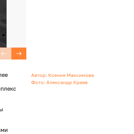
лее
Автор: Ксения Максимова
Фото: Александр Краев
мплекс
ны
ими