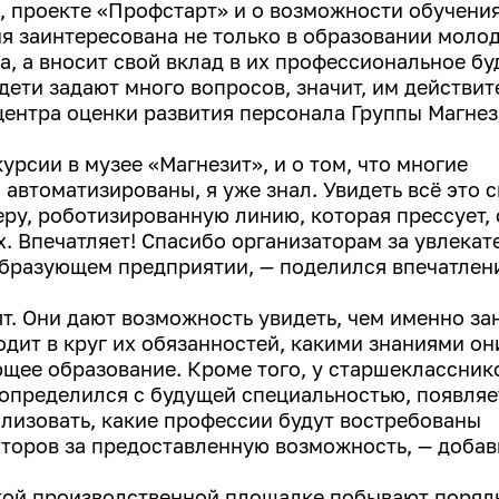
, проекте «Профстарт» и о возможности обучени
ия заинтересована не только в образовании моло
а, а вносит свой вклад в их профессиональное б
 дети задают много вопросов, значит, им действи
центра оценки развития персонала Группы Магнез
урсии в музее «Магнезит», и о том, что многие
автоматизированы, я уже знал. Увидеть всё это 
меру, роботизированную линию, которая прессует, 
х. Впечатляет! Спасибо организаторам за увлека
образующем предприятии, — поделился впечатлен
т. Они дают возможность увидеть, чем именно з
одит в круг их обязанностей, какими знаниями о
ющее образование. Кроме того, у старшеклассник
не определился с будущей специальностью, появляе
ализовать, какие профессии будут востребованы
торов за предоставленную возможность, — добав
ской производственной площадке побывают поряд