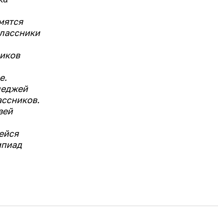
мятся
классники
ников
е.
леджей
ассников.
зей
ейся
мпиад