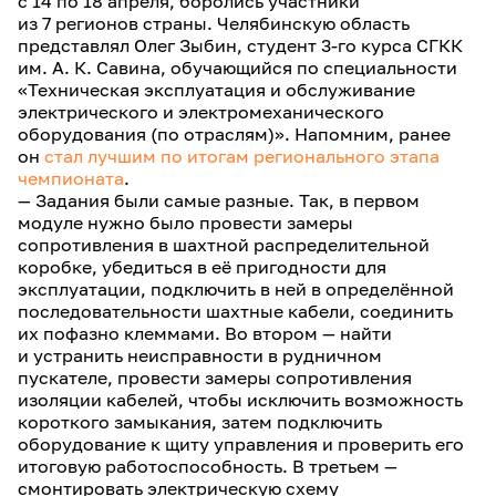
с 14 по 18 апреля, боролись участники
из 7 регионов страны. Челябинскую область
представлял Олег Зыбин, студент 3-го курса СГКК
им. А. К. Савина, обучающийся по специальности
«Техническая эксплуатация и обслуживание
электрического и электромеханического
оборудования (по отраслям)». Напомним, ранее
он
стал лучшим по итогам регионального этапа
чемпионата
.
— Задания были самые разные. Так, в первом
модуле нужно было провести замеры
сопротивления в шахтной распределительной
коробке, убедиться в её пригодности для
эксплуатации, подключить в ней в определённой
последовательности шахтные кабели, соединить
их пофазно клеммами. Во втором — найти
и устранить неисправности в рудничном
пускателе, провести замеры сопротивления
изоляции кабелей, чтобы исключить возможность
короткого замыкания, затем подключить
оборудование к щиту управления и проверить его
итоговую работоспособность. В третьем —
смонтировать электрическую схему