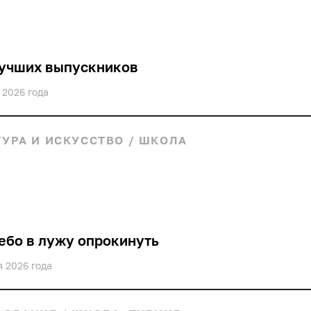
укция
лекции
кино
анонс
лучших выпускников
 2026 года
ТУРА И ИСКУССТВО
/
ШКОЛА
ебо в лужу опрокинуть
я 2026 года