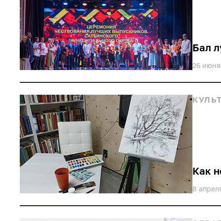
студенты
производство
прод
Бал 
26 июня
КУЛЬ
Как н
8 апрел