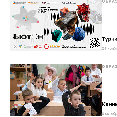
ОБРА
Турни
24 нояб
ОБРА
Каник
6 октяб