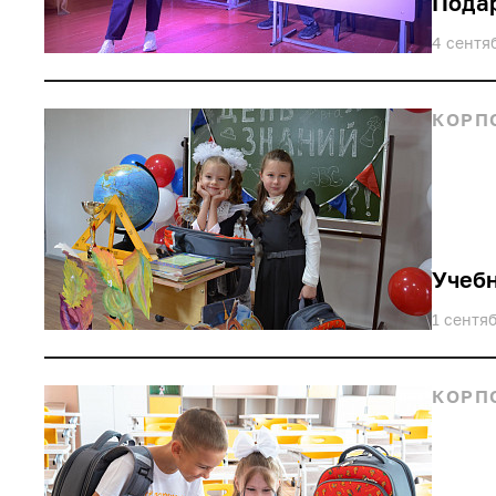
Подар
4 сентя
КОРП
Учебн
1 сентя
КОРП