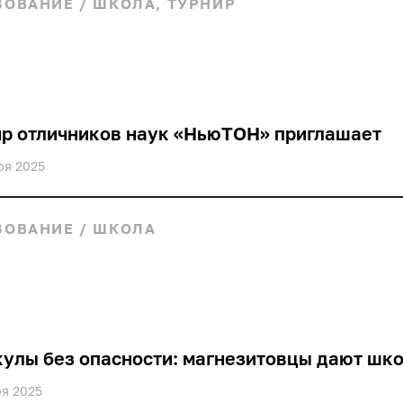
ЗОВАНИЕ
/
ШКОЛА, ТУРНИР
р отличников наук «НьюТОН» приглашает
ря 2025
ЗОВАНИЕ
/
ШКОЛА
улы без опасности: магнезитовцы дают шк
ря 2025