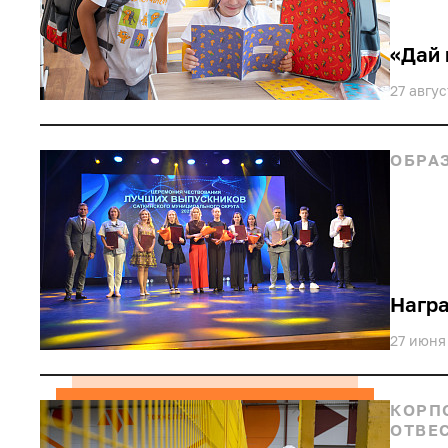
«Дай 
27 авгу
ОБРА
Нагр
27 июня
КОРП
ОТВЕ