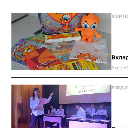
КОРП
Вклад
9 сентя
ЛЮД