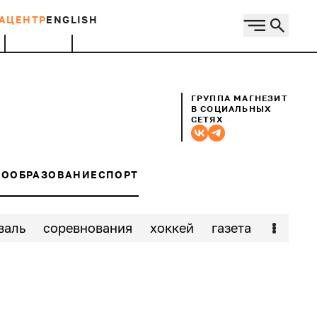
АЦЕНТР
ENGLISH
ГРУППА МАГНЕЗИТ
В СОЦИАЛЬНЫХ
СЕТЯХ
ВО
ОБРАЗОВАНИЕ
СПОРТ
валь
соревнования
хоккей
газета
турное наследие
скульптура
книга
еленение
промплощадка
дизайн
искусство
конференция
туризм