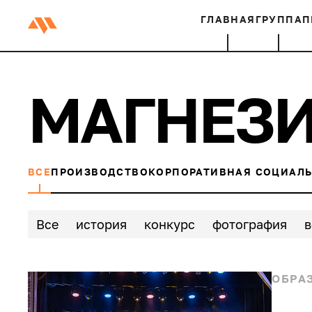
ГЛАВНАЯ
ГРУППА
П
МАГНЕЗ
ВСЕ
ПРОИЗВОДСТВО
КОРПОРАТИВНАЯ СОЦИАЛЬ
Все
история
конкурс
фотография
в
комбинат
транспорт
материнство
с
ОБРА
школа-интернат
магник
династия
благотворительность
спектакль
фору