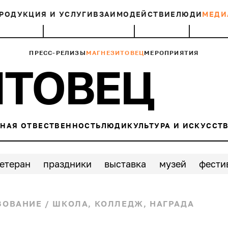
РОДУКЦИЯ И УСЛУГИ
ВЗАИМОДЕЙСТВИЕ
ЛЮДИ
МЕДИ
ПРЕСС-РЕЛИЗЫ
МАГНЕЗИТОВЕЦ
МЕРОПРИЯТИЯ
ИТОВЕЦ
НАЯ ОТВЕСТВЕННОСТЬ
ЛЮДИ
КУЛЬТУРА И ИСКУССТ
етеран
праздники
выставка
музей
фести
тудент
презентация
лекция
ходьба
куль
ЗОВАНИЕ
/
ШКОЛА, КОЛЛЕДЖ, НАГРАДА
деревья
театр
футбол
культура
оз
м
экскурсия
видео
детство
стипендиат