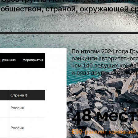
, обществом, страной, окружающей 
По итогам 2024 года Гр
рэнкинги авторитетного
чем 140 ведущих компа
и ряда других стран ми
48 мест
ESG-рэнкинг компаний