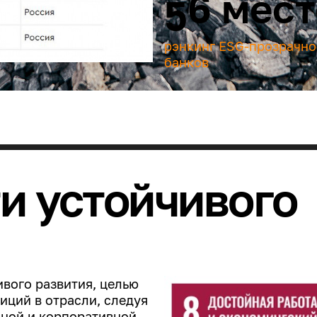
56 мес
рэнкинг ESG-прозрачно
банков
ти устойчивого
ивого развития
, целью
иций в отрасли, следуя
ьной и корпоративной