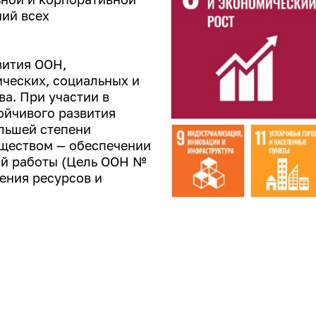
ний всех
вития ООН,
ческих, социальных и
а. При участии в
ойчивого развития
ольшей степени
ществом — обеспечении
ой работы (Цель ООН №
ения ресурсов и