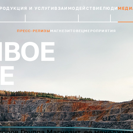
РОДУКЦИЯ И УСЛУГИ
ВЗАИМОДЕЙСТВИЕ
ЛЮДИ
МЕДИ
ПРЕСС-РЕЛИЗЫ
МАГНЕЗИТОВЕЦ
МЕРОПРИЯТИЯ
ИВОЕ
Е
поров Группа Магнезит, ее менеджме