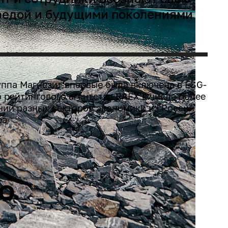
средой и будущими поколениями
уппа Магнезит впервые была включена в ESG-
 рейтингового агентства RAEX в числе более
ний разных секторов экономики из России
ра
о