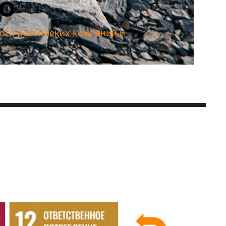
то
сти российских компаний и