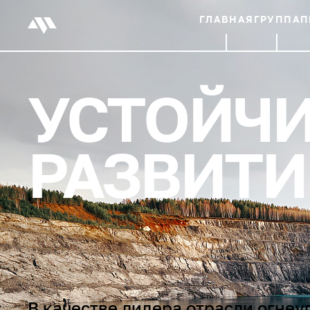
ГЛАВНАЯ
ГРУППА
П
УСТОЙЧ
РАЗВИТИ
В качестве лидера отрасли огнеу